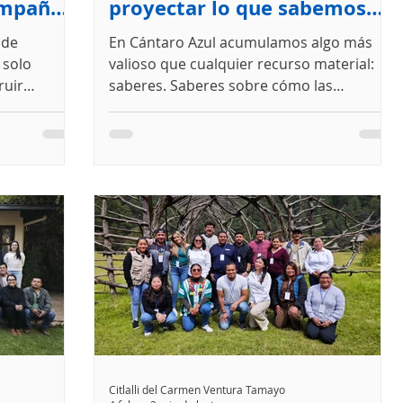
ampaña
proyectar lo que sabemos
hacer mejor
 de
En Cántaro Azul acumulamos algo más
 solo
valioso que cualquier recurso material:
ruir
saberes. Saberes sobre cómo las
os apoyan.
comunidades gestionan el agua, sobre
 diseñado
tecnologías apropiadas que funcionan en
conectar En
la realidad chiapaneca, sobre cómo
la Campaña
navegar la complejidad institucional,
 con la
sobre qué significa la calidad del agua en
e verdad y
la vida cotidiana. Este conocimiento es
en el
nuestra verdadera fuerza, nuestro poder
 objetivo
transformador. Sin embargo, un poder
ciones y
que no se proyecta, se diluye.
ar
Reconozcamos la paradoja en la
Citlalli del Carmen Ventura Tamayo