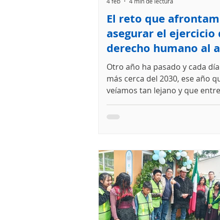
4 feb
4 min de lectura
El reto que afrontam
asegurar el ejercicio 
derecho humano al a
Chiapas
Otro año ha pasado y cada dí
más cerca del 2030, ese año q
veíamos tan lejano y que entre
cosas varios países fijaron co
límite para cumplir los objetiv
desarrollo sustentable plasma
Agenda 2030. En ella se establ
Objetivos de Desarrollo Sosten
de los cuales está dedicado al 
saneamiento, el ODS 6. En est
contemplan dos grandes metas
acceso universal y equitativo a
potable, y gar