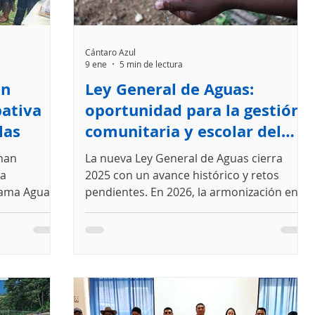
Cántaro Azul
9 ene
5 min de lectura
ón
Ley General de Aguas:
pativa
oportunidad para la gestión
las
comunitaria y escolar del
agua en Chiapas
 han
La nueva Ley General de Aguas cierra
la
2025 con un avance histórico y retos
grama Agua
pendientes. En 2026, la armonización en
 cierre e
Chiapas será clave para convertir el
gua de
reconocimiento en aplicación efectiva de
 y actividad
la gestión comunitaria y para garantizar
o social de
agua, saneamiento e higiene en escuelas.
d busca
ces, retos y
n para