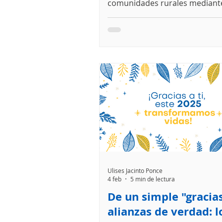
comunidades rurales mediant
tecnología adaptada, educació
corresponsabilidad. La experi
Chamula muestra cómo garant
segura en escuelas fortalece la
reduce desigualdades y abre
oportunidades para convertir 
soluciones en política pública.
Ulises Jacinto Ponce
4 feb
5 min de lectura
De un simple "gracias
alianzas de verdad: l