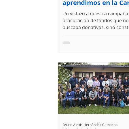
aprendimos en la C
GQS 2025
Un vistazo a nuestra campaña
procuración de fondos que no
buscaba donativos, sino const
puentes reales con quienes n
Nuestro hermoso encabezado
por Gaby No solo pedir, sino 
diciembre de 2025 lanzamos 
GQS ("Gotas que suman") 2025
firme idea de decir "gracias" d
abrir la puerta para colaborar 
futuro. Esta campaña tenía un
claro: fortalecer nuestras rela
sembrar la semilla para trabaj
Bruno Alexis Hernández Camacho