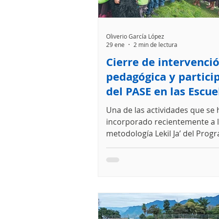
Oliverio García López
29 ene
2 min de lectura
Cierre de intervenci
pedagógica y partici
del PASE en las Escue
Una de las actividades que se
incorporado recientemente a 
metodología Lekil Ja’ del Pro
Segura en Escuelas (PASE) es el
inauguración del sistema de a
segura (SAS). Es la última visita
presencial que realiza el equip
dicho programa. Esta activida
visibilizar y reconocer los avan
oportunidades que se tuviero