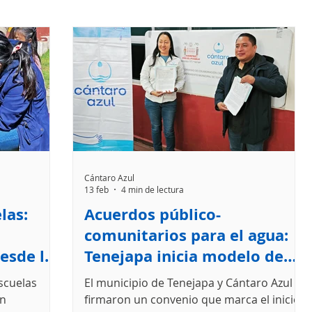
Cántaro Azul
13 feb
4 min de lectura
las:
Acuerdos público-
comunitarios para el agua:
esde la
Tenejapa inicia modelo de
n
Oficina Municipal de Agua
scuelas
El municipio de Tenejapa y Cántaro Azul
Rural en Chiapas
en
firmaron un convenio que marca el inicio