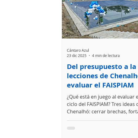
impulsar ambientes escolares
en los centros escolares; así 
generar un espaci
Cántaro Azul
23 dic 2025
4 min de lectura
Del presupuesto a la
lecciones de Chenalh
evaluar el FAISPIAM
¿Qué está en juego al evaluar 
ciclo del FAISPIAM? Tres ideas
Chenalhó: cerrar brechas, fort
comunitario y poner el agua al
la vida cotidiana.