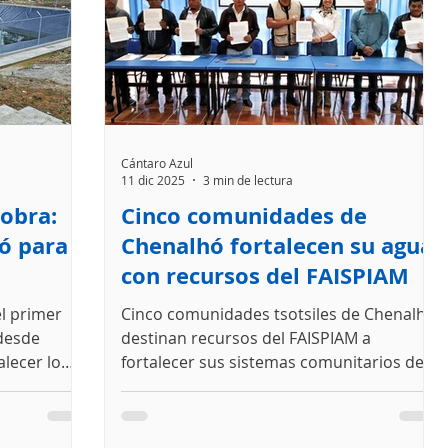
 saludables
como
Cántaro Azul
11 dic 2025
3 min de lectura
 obra:
Cinco comunidades de
ó para
Chenalhó fortalecen su agua
con recursos del FAISPIAM
el primer
Cinco comunidades tsotsiles de Chenalhó
 desde
destinan recursos del FAISPIAM a
alecer lo
fortalecer sus sistemas comunitarios de
 centro de
agua, a través de Secretaría de Bienestar
y en coinversión con Cántaro Azul