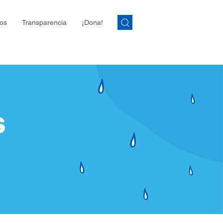
os
Transparencia
¡Dona!
s