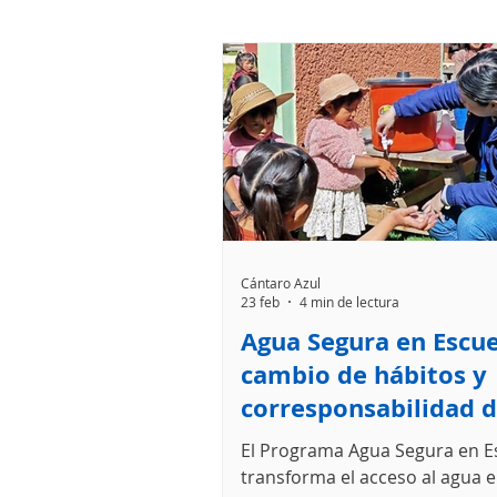
Cántaro Azul
23 feb
4 min de lectura
Agua Segura en Escue
cambio de hábitos y
corresponsabilidad d
comunidad escolar e
El Programa Agua Segura en E
Chamula
transforma el acceso al agua 