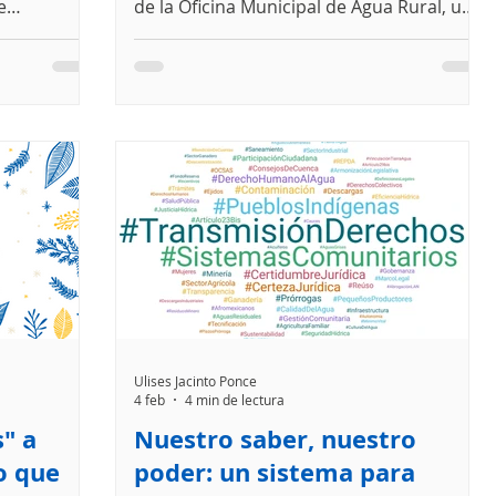
e
de la Oficina Municipal de Agua Rural, un
n y
modelo público-comunitario para
encia en
fortalecer el derecho humano al agua en
izar agua
Chiapas.
 salud,
estas
Ulises Jacinto Ponce
4 feb
4 min de lectura
" a
Nuestro saber, nuestro
o que
poder: un sistema para