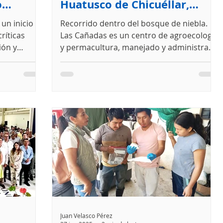
o
Huatusco de Chicuéllar,
óbal
Veracruz
un inicio
Recorrido dentro del bosque de niebla.
ríticas
Las Cañadas es un centro de agroecología
ión y
y permacultura, manejado y administrado
na adecuada
por 22 socios que...
del Consejo
Juan Velasco Pérez