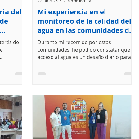
27 jun 2025
2 min de lectura
ia del
Mi experiencia en el
 de
monitoreo de la calidad del
agua en las comunidades de
La Trinitaria, Berriozábal y
terés de
Durante mi recorrido por estas
Los Altos de Chiapas
de
comunidades, he podido constatar que el
acceso al agua es un desafío diario para
5 en la...
muchas familias y en la...