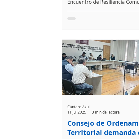
Encuentro de Resiliencia Comu
reuniendo a organizaciones de
Península de Yucatán y Los Alt
Chiapas para fortalecer capac
frente a los impactos de la cris
Cántaro Azul
11 jul 2025
3 min de lectura
Consejo de Ordenam
Territorial demanda 