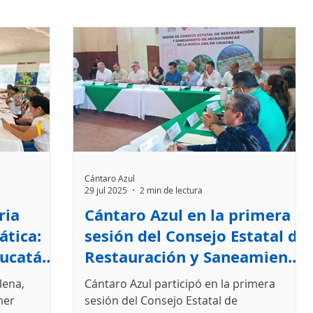
Cántaro Azul
29 jul 2025
2 min de lectura
ria
Cántaro Azul en la primera
ática:
sesión del Consejo Estatal de
Yucatán
Restauración y Saneamiento
de Microcuencas en Chiapas
lena,
Cántaro Azul participó en la primera
mer
sesión del Consejo Estatal de