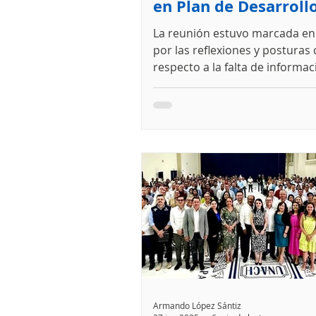
en Plan de Desarroll
Urbano de San Crist
La reunión estuvo marcada en 
por las reflexiones y posturas c
respecto a la falta de informac
elementos necesarios para u
toma de decisiones por parte 
Armando López Sántiz