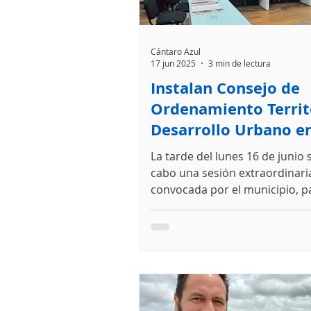
Cántaro Azul
17 jun 2025
3 min de lectura
Instalan Consejo de
Ordenamiento Territo
Desarrollo Urbano e
Cristóbal: Cántaro Az
La tarde del lunes 16 de junio s
impulsará agenda de
cabo una sesión extraordinari
segura para la ciuda
convocada por el municipio, pa
instalación del Consejo Munici
Ordenamiento Territorial y De
Urbano de San Cristóbal de La
donde participará Cántaro Azu