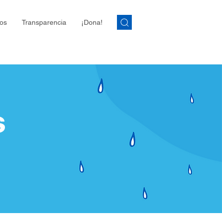
os
Transparencia
¡Dona!
s