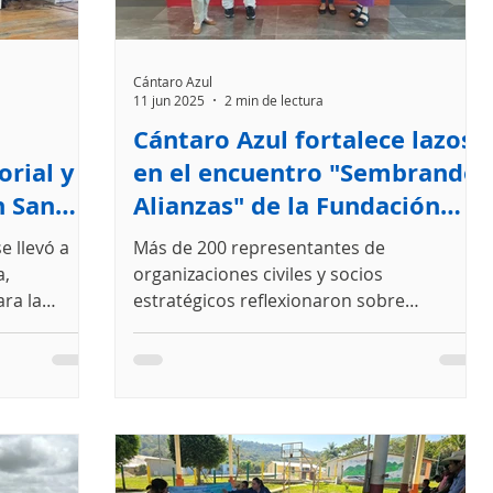
Cántaro Azul
11 jun 2025
2 min de lectura
Cántaro Azul fortalece lazos
rial y
en el encuentro "Sembrando
n San
Alianzas" de la Fundación
ul
Kellogg
e llevó a
Más de 200 representantes de
 agua
a,
organizaciones civiles y socios
d
ra la
estratégicos reflexionaron sobre
pal de
liderazgo comunitario y trabajo
sarrollo
intersectorial en el sur-sureste de México.
s Casas,
l.