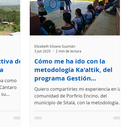
Elizabeth Silvano Guzmán
3 jun 2025
2 min de lectura
ctiva de
Cómo me ha ido con la
ua
metodología Ka'altik, del
programa Gestión
apa como
Comunitaria del Agua y
 Cántaro
Quiero compartirles mi experiencia en la
Saneamiento
 su
comunidad de Porfirio Encino, del
municipio de Sitalá, con la metodología
Ka’altik, en donde se...