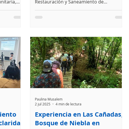
nitaria,
Restauración y Saneamiento de
 la
Microcuencas en Chiapas. Conoce los
os de
avances, actores clave y el lanzamiento de
idades
la plataforma ACUAC para la gestión del
is climática.
agua.
Paulina Musalem
2 jul 2025
4 min de lectura
iento
Experiencia en Las Cañadas,
claridad
Bosque de Niebla en