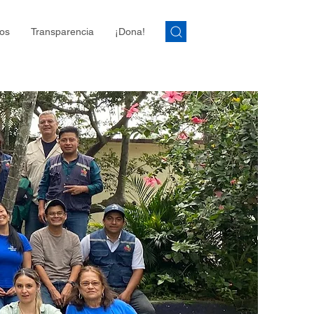
os
Transparencia
¡Dona!