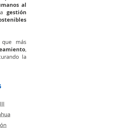
Humanos al
 la
gestión
ostenibles
a que más
neamiento
,
urando la
s
II
ahua
ión