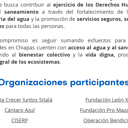
e busca contribuir al
ejercicio de los Derechos 
l saneamiento
a través del fortalecimiento de
ia del agua
y la promoción de
servicios seguros, s
es
para todas las personas.
compromiso es seguir sumando esfuerzos par
es en Chiapas cuenten con
acceso al agua y al sa
endo al
bienestar colectivo
y la
vida digna,
proc
gral de los ecosistemas
.
Organizaciones participante
za Crecer Juntos Sitalá
Fundación León XI
Cántaro Azul
Fundación Pro Maz
CISERP
Operación Bendic