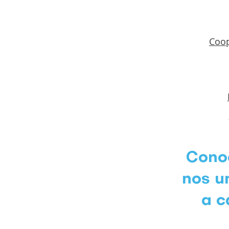
Coop
Conoc
nos u
a c