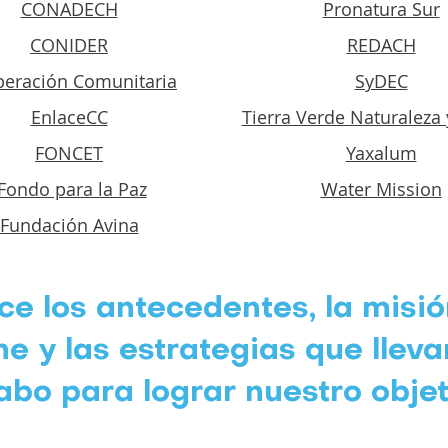
CONADECH
Pronatura Sur
CONIDER
REDACH
eración Comunitaria
SyDEC
Enlace
CC
Tierra Verde Naturaleza 
FONCET
Yaxalum
Fondo para la Paz
Water Mission
Fundación Avina
e los antecedentes, la misi
ne y las estrategias que llev
abo para lograr nuestro objet