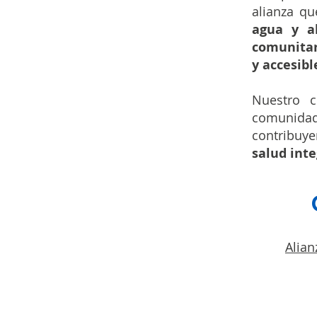
alianza qu
agua y a
comunitar
y accesibl
Nuestro 
comunidad
contribuy
salud inte
Alian