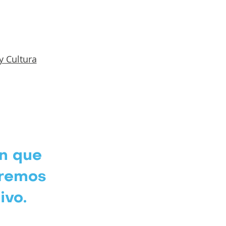
y Cultura
ón que
aremos
ivo.