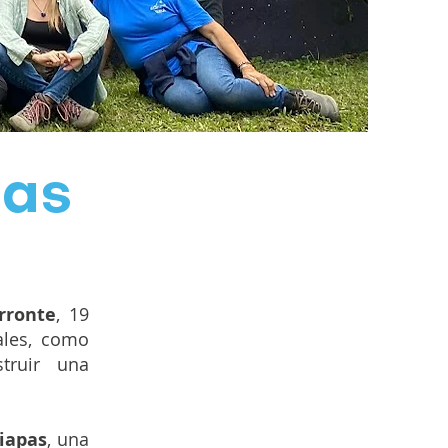
pas
s
rronte
, 19
cales, como
struir una
iapas
, una