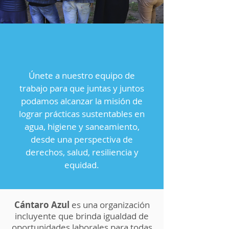
Únete a nuestro equipo de
trabajo para que juntas y juntos
podamos alcanzar la misión de
lograr prácticas sustentables en
agua, higiene y saneamiento,
desde una perspectiva de
derechos, salud, resiliencia y
equidad.
Cántaro Azul
es una organización
incluyente que brinda igualdad de
oportunidades laborales para todas