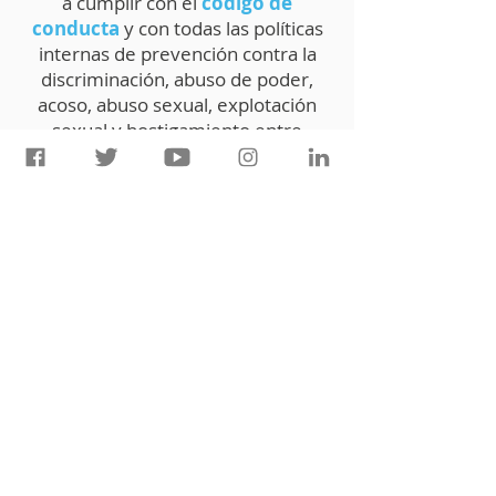
a cumplir con el
código de
conducta
y con todas las políticas
internas de prevención contra la
discriminación, abuso de poder,
acoso, abuso sexual, explotación
sexual y hostigamiento entre
integrantes del equipo y hacia
nuestros socios directos y
estratégicos.
Descargar
¡Gracias por tu interés en
colaborar con Cántaro
Azul!
Entérate