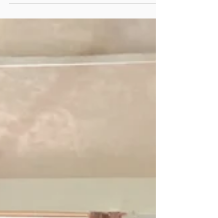
Comunidad tsotsil de Shunuch en
Chenalhó repara su olla de captación de
agua con geomembrana gracias a alianza
entre empresa, comunidad y Cántaro
Azul.