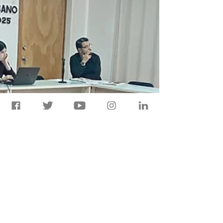
Microcuencas en Chiapas. Conoce los
avances, actores clave y el lanzamiento de
la plataforma ACUAC para la gestión del
agua.