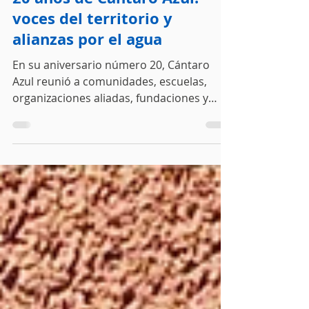
2 jul
4 min de lectura
20 años de Cántaro Azul:
voces del territorio y
alianzas por el agua
En su aniversario número 20, Cántaro
Azul reunió a comunidades, escuelas,
organizaciones aliadas, fundaciones y
academia para escuchar voces del
territorio y reafirmar una convicción: la
justicia hídrica se construye en colectivo.