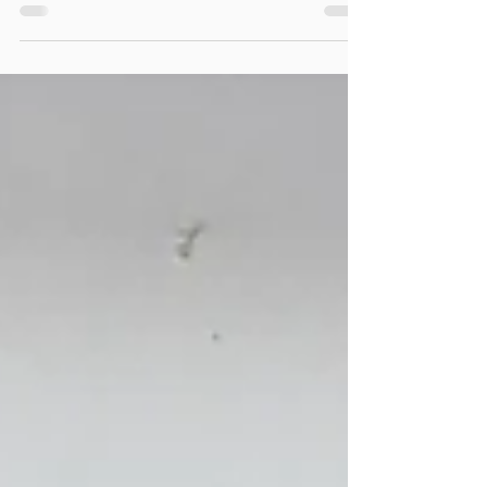
El Programa Agua Segura en Escuelas
transforma el acceso al agua en
comunidades rurales mediante tecnología
adaptada, educación y
corresponsabilidad. La experiencia en
Chamula muestra cómo garantizar agua
segura en escuelas fortalece la salud,
reduce desigualdades y abre
oportunidades para convertir estas
soluciones en política pública.