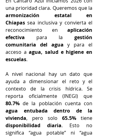
En Cántaro Azul iniciamos 2026 con 
una prioridad clara. Queremos que la 
armonización estatal en 
Chiapas
 sea inclusiva y convierta el 
reconocimiento en 
aplicación 
efectiva
 para la 
gestión 
comunitaria del agua
 y para el 
acceso a 
agua, salud e higiene en 
escuelas
.
A nivel nacional hay un dato que 
ayuda a dimensionar el reto y el 
contexto de la crisis hídrica. Se 
reporta oficialmente (INEGI) que 
80.7%
 de la población cuenta con 
agua entubada dentro de la 
vivienda
, pero solo 
65.5%
 tiene 
disponibilidad diaria
. Esto no 
significa “agua potable” ni “agua 