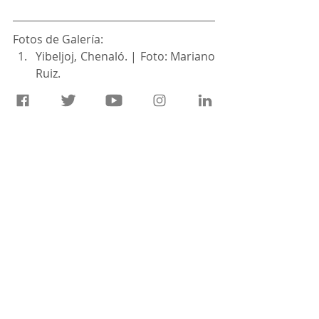
Fotos de Galería:
Yibeljoj, Chenaló. | Foto: Mariano 
Ruiz.
Santa Cruz el Recreo, Sitalá | 
Foto: Beatriz Hernández.
Capacitación en Las Limas, 
Chenalhó. | Foto: Elizabeth 
Silvano.
Capacitación en La Unión, Sitalá. 
| Foto: Moisés Sántiz.
Voces del Agua
Gestión del Conocimiento