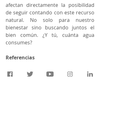
afectan directamente la posibilidad 
de seguir contando con este recurso 
natural. No solo para nuestro 
bienestar sino buscando juntos el 
bien común. ¿Y tú, cuánta agua 
consumes?
Referencias
Expansión Política (29 de mayo de 
2022). 
La aprobación de la «Ley de 
Aguas» genera controversia en 
Querétaro
. 
https://politica.expansion.mx/estado
s/2022/05/29/aprobacion-de-ley-de-
aguas-genera-controversia-en-
queretaro
. 