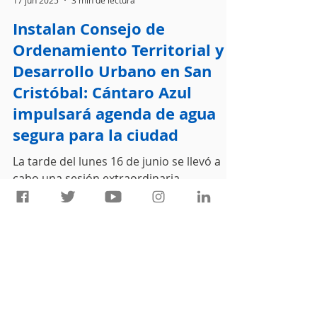
Cántaro Azul
17 jun 2025
3 min de lectura
Instalan Consejo de
Ordenamiento Territorial y
Desarrollo Urbano en San
Cristóbal: Cántaro Azul
impulsará agenda de agua
segura para la ciudad
La tarde del lunes 16 de junio se llevó a
cabo una sesión extraordinaria,
convocada por el municipio, para la
instalación del Consejo Municipal de
Ordenamiento Territorial y Desarrollo
Urbano de San Cristóbal de Las Casas,
donde participará Cántaro Azul.