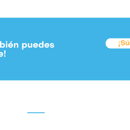
¡S
mbién puedes
e!
Suscríbete a
os
Colabora
parte de la
Involúcrate