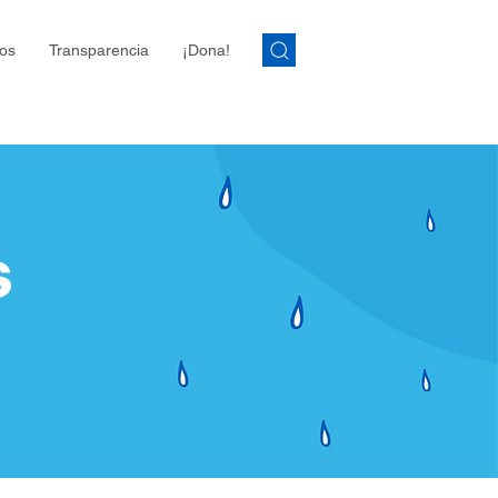
os
Transparencia
¡Dona!
s