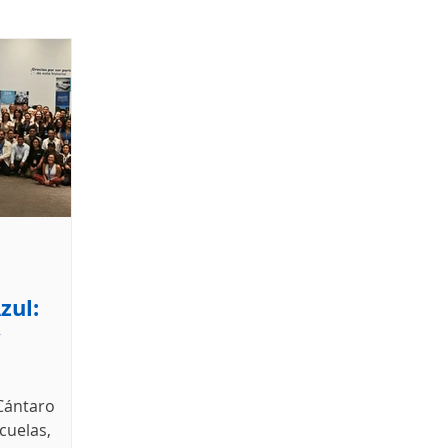
zul:
y
Cántaro
cuelas,