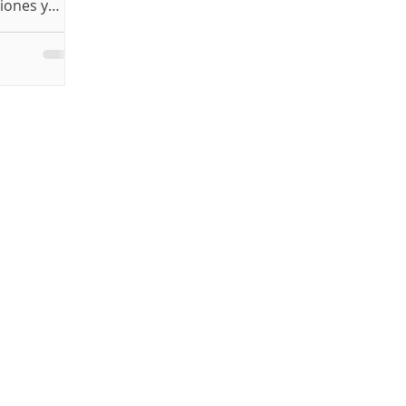
iones y
 del
icción: la
 colectivo.