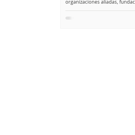
organizaciones aliadas, fundac
academia para escuchar voces
territorio y reafirmar una conv
justicia hídrica se construye en