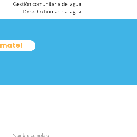
Gestión comunitaria del agua
Derecho humano al agua
úmate!
 nuestro boletín y forma
 comunidad Cántaro Azul