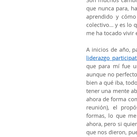
Son muchos cambios
que nunca para, ha 
aprendido y cómo 
colectivo… y es lo 
me ha tocado vivir 
A inicios de año, 
liderazgo participat
que para mí fue un
aunque no perfecto,
bien a qué iba, tod
tener una mente abi
ahora de forma comú
reunión), el propó
formas, lo que me 
ahora, pero si quie
que nos dieron, pu