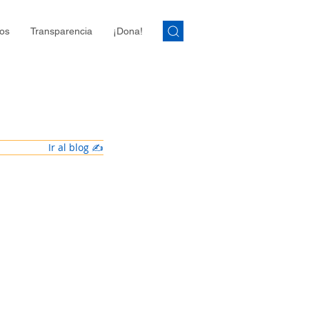
os
Transparencia
¡Dona!
Ir al blog ✍