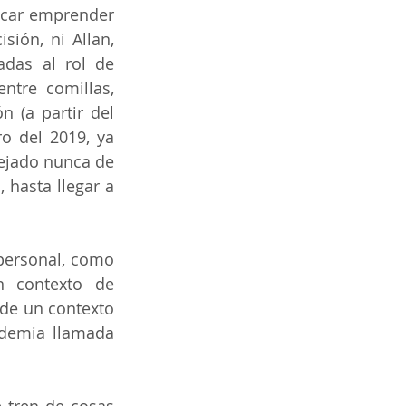
icar emprender 
ión, ni Allan, 
das al rol de 
ntre comillas, 
 (a partir del 
 del 2019, ya 
ejado nunca de 
 hasta llegar a 
personal, como 
 contexto de 
de un contexto 
demia llamada 