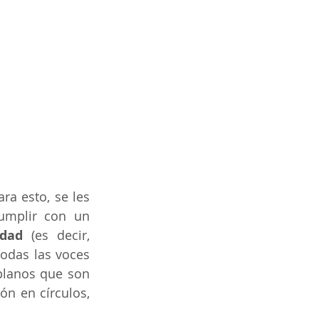
ara esto, se les 
umplir con un 
idad
 (es decir, 
odas las voces 
planos que son 
ión en círculos, 
.