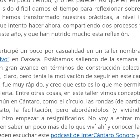
 en poco tiempo, ¿no les parece? Así que en este 
sido difícil darnos el tiempo para reflexionar sobr
hemos transformado nuestras prácticas, a nivel in
que intento hacer ahora, compartiendo dos procesos 
este año, y que han nutrido mucho esta reflexión.
participé un poco por casualidad en un taller nombr
ivo”
 en Oaxaca. Estábamos saliendo de la semana d
 gran avance en términos de construcción colectiv
 claro, pero tenía la motivación de seguir en este ca
o fue muy rápido, y creo que esto es lo que me permiti
erta. Entre otras cosas, en este taller vimos concep
n en Cántaro, como el círculo, las rondas (de partic
sito, la facilitación, pero abordándolos (y viviénd
hizo empezar a resignificarlos. No voy a entrar mu
ren saber un poco más de lo que viví ahí y conocer la
eden escuchar este 
podcast de InterCántaro Sonoro