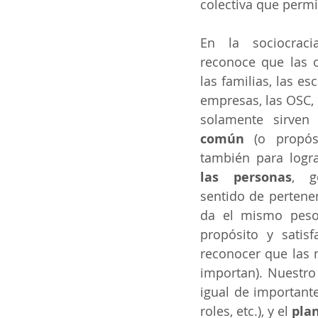
colectiva que permi
En la sociocraci
reconoce que las o
las familias, las esc
empresas, las OSC, l
solamente sirven
común 
(o propós
también para logra
las personas
, g
sentido de pertenen
da el mismo peso
propósito y satis
reconocer que las 
importan). Nuestro 
igual de importante
roles, etc.), y el 
pla