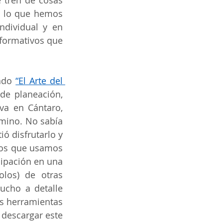
tren de cosas 
e lo que hemos 
dividual y en 
formativos que 
ado 
“El Arte del 
e planeación, 
a en Cántaro, 
mino. No sabía 
ó disfrutarlo y 
tos que usamos 
ipación en una 
olos) de otras 
cho a detalle 
s herramientas 
 y descargar este 