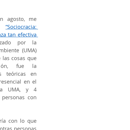
n agosto, me 
e 
“Sociocracia: 
a tan efectiva 
izado por la 
mbiente (UMA) 
 las cosas que 
ón, fue la 
 teóricas en 
resencial en el 
a UMA, y 4 
 personas con 
ía con lo que 
otras personas 