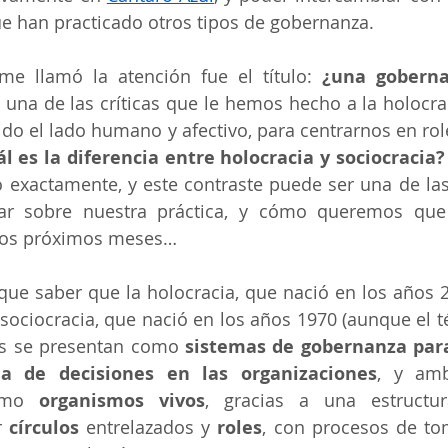
e han practicado otros tipos de gobernanza.
e llamó la atención fue el título: 
¿una goberna
na de las críticas que le hemos hecho a la holocrac
o el lado humano y afectivo, para centrarnos en rol
ál es la diferencia entre holocracia y sociocracia?
 exactamente, y este contraste puede ser una de la
nar sobre nuestra práctica, y cómo queremos que 
 los próximos meses…
ue saber que la holocracia, que nació en los años 20
 sociocracia, que nació en los años 1970 (aunque el té
as se presentan como 
sistemas de gobernanza para
a de decisiones en las organizaciones
, y amb
omo 
organismos vivos
, gracias a una estructura
r 
círculos
 entrelazados y 
roles
, con procesos de to