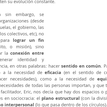
ten su evolución constante.
a sin embargo, se 
rganizaciones (desde 
uelas, el gobierno, las 
os colectivos, etc), no 
 para
 lograr un fin 
ito, o misión), sino 
r la 
conexión entre 
enerar identidad y 
cia, en otras palabras: hacer 
sentido en común
. P
 a la necesidad de 
eficacia
 (en el sentido de c
facer necesidades), como a la necesidad de 
equ
necesidades de todas las personas importan, y que t
facilitador, Eric, nos decía que hay dos espacios o 
s en sociocracia: el 
plano estructural
 (con la divis
no interpersonal
 (lo que pasa dentro de los círculos)