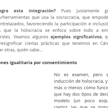
gra esta integración?
 Pues justamente gr
s/herramientas que usa la sociocracia, que empode
ntrelazados, favoreciendo la participación e inclusió
s que la holocracia se enfoca sobre todo a emp
 roles. Veamos algunos 
ejemplos significativos
, q
esignificar ciertas prácticas que tenemos en Cánt
ar otras, quién sabe…
ones igualitaria por consentimiento
No es examen, pero si
inducción de holocracia, y
más o menos cómo funcio
que hay dos tipos de deci
modelo (un poco esquiz
cierto): las que se tom