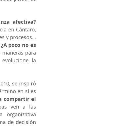
nza afectiva?
ia en Cántaro, 
es y procesos… 
 ¿A poco no es 
s maneras para 
evolucione la 
10, se inspiró 
rmino en sí es 
 compartir el 
as ven a las 
 organizativa 
ma de decisión 