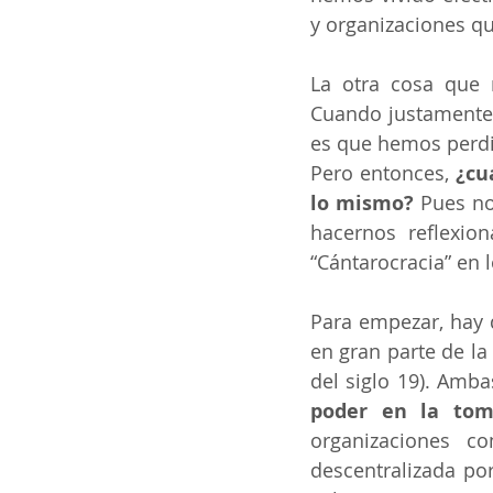
y organizaciones qu
La otra cosa que m
Cuando justamente u
es que hemos perdid
Pero entonces,
 ¿cu
lo mismo? 
Pues no
hacernos reflexio
“Cántarocracia” en
Para empezar, hay q
en gran parte de la
del siglo 19). Amb
poder en la tom
organizaciones c
descentralizada po