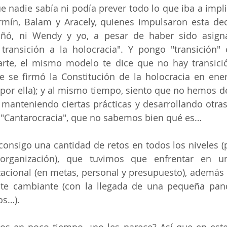
 nadie sabía ni podía prever todo lo que iba a impl
mín, Balam y Aracely, quienes impulsaron esta decis
ó, ni Wendy y yo, a pesar de haber sido asigna
transición a la holocracia". Y pongo "transición" e
rte, el mismo modelo te dice que no hay transición
se firmó la Constitución de la holocracia en enero
por ella); y al mismo tiempo, siento que no hemos d
, manteniendo ciertas prácticas y desarrollando otras,
"Cantarocracia", que no sabemos bien qué es…
 consigo una cantidad de retos en todos los niveles (
rganización), que tuvimos que enfrentar en un
acional (en metas, personal y presupuesto), además 
nte cambiante (con la llegada de una pequeña pan
os…). 