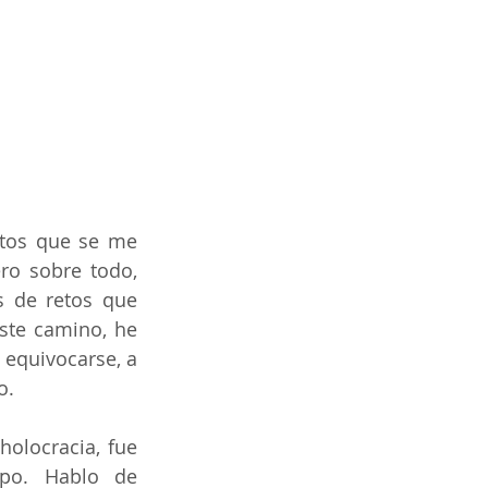
ctos que se me 
ro sobre todo, 
 de retos que 
te camino, he 
equivocarse, a 
o.
olocracia, fue 
o. Hablo de 