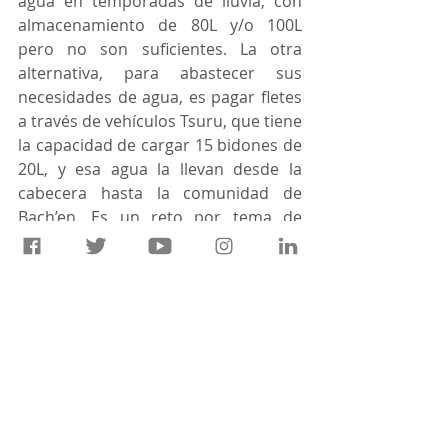
agua en temporadas de lluvia, con 
almacenamiento de 80L y/o 100L 
pero no son suficientes. La otra 
alternativa, para abastecer sus 
necesidades de agua, es pagar fletes 
a través de vehículos Tsuru, que tiene 
la capacidad de cargar 15 bidones de 
20L, y esa agua la llevan desde la 
cabecera hasta la comunidad de 
Bach’en. Es un reto por tema de 
recurso económico ya que el flete les 
cobra al rededor de $150.00 pesos el 
tiempo que les dura a tres días. 
Esperemos que esta instalación de 
captación de agua de lluvia les 
permita almacenar mas agua de lo 
que comúnmente almacenaban y 
contribuir a mejorar la calidad de 
vida de las familias.  