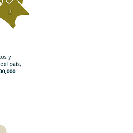
tos y
del país,
00,000
.