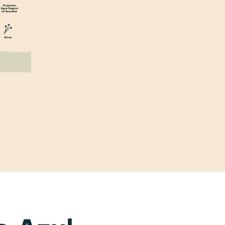
stra
las