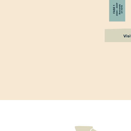
Explor
histo