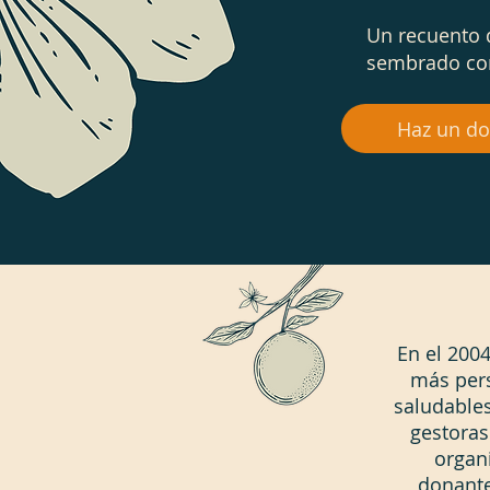
Un recuento 
sembrado co
Haz un do
En el 200
más pers
saludable
gestoras
organi
donante