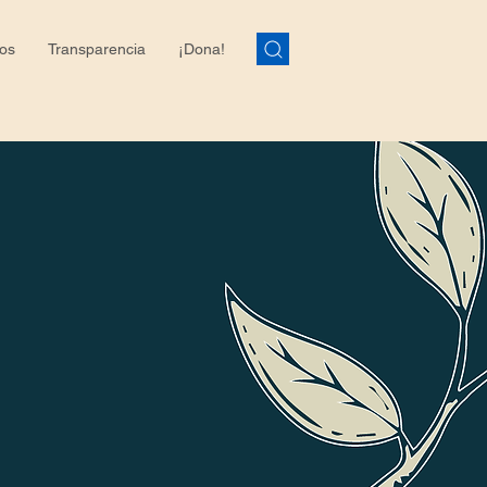
os
Transparencia
¡Dona!