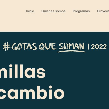
Inicio
Quienes somos
Programas
Proyect
illas
cambio