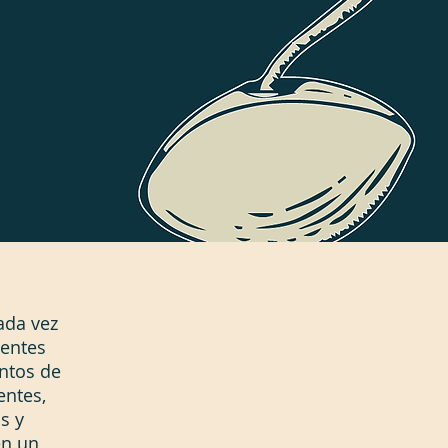
ada vez
entes
ntos de
entes,
s y
en un