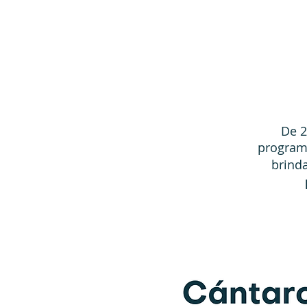
De 2
program
brind