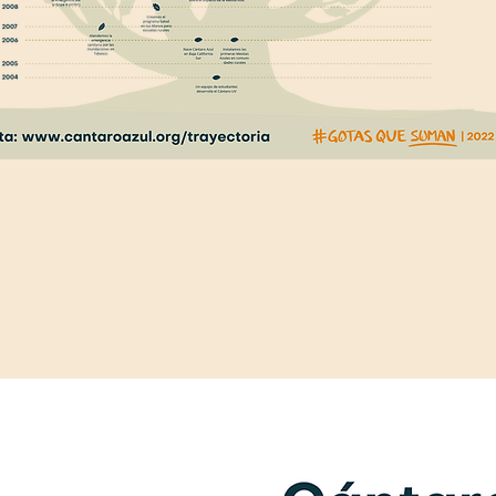
a algunos de los momentos más importantes de nue
ria haciendo
clic
en la imagen y visitando cada una de 
fases de éste árbol que ha crecido con tu apoyo.