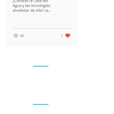
¿Conoces la Casa del
Agua y las tecnologías
alrededor de ella? La
Casa del Agua es un
espacio de
experimentación,
formación y...
60
1
Entérate
Blog
Eventos
Sala de prensa
Recursos
Tecnologías