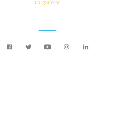
Cargar más
Entérate
Blog
Eventos
Sala de prensa
Recursos
Tecnologías
Materiales didácticos
Publicaciones
Colabora
Involúcrate