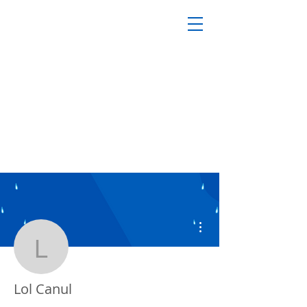
Más acciones
Lol Canul
Lol Canul