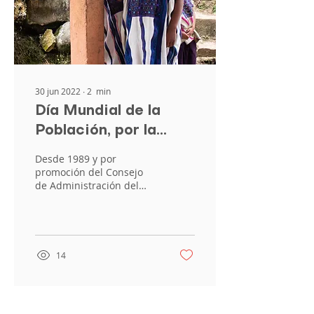
30 jun 2022
∙
2
min
Día Mundial de la
Población, por la
recuperación y la
Desde 1989 y por
progresión
promoción del Consejo
de Administración del
Programa de las
Naciones Unidas para el
Desarrollo (PNUD), cada
11 de julio...
14