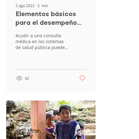
5 ago 2022
∙
2
min
Elementos básicos
para el desempeño
de los sistemas
Acudir a una consulta
públicos de salud
médica en los sistemas
de salud pública puede
parecer sencillo, pese a
requerir iniciar un
trámite tedioso, pero...
42