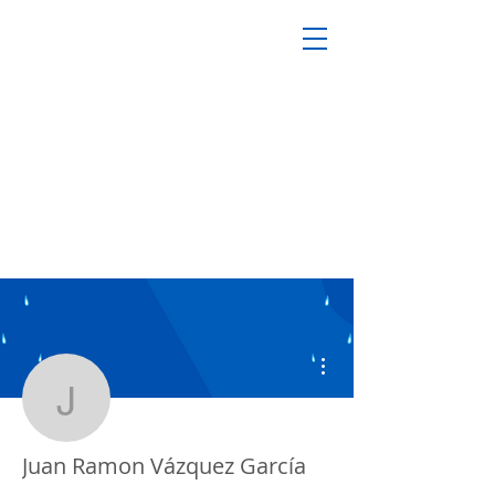
Más acciones
Juan Ramon Vázquez G
Juan Ramon Vázquez García