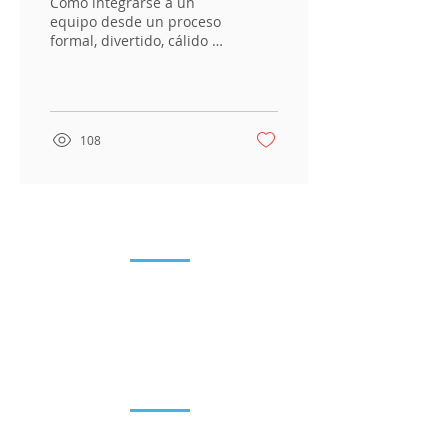
Cómo integrarse a un
equipo desde un proceso
formal, divertido, cálido y,
sobre todo, holístico.
108
Entérate
Blog
Eventos
Sala de prensa
Recursos
Tecnologías