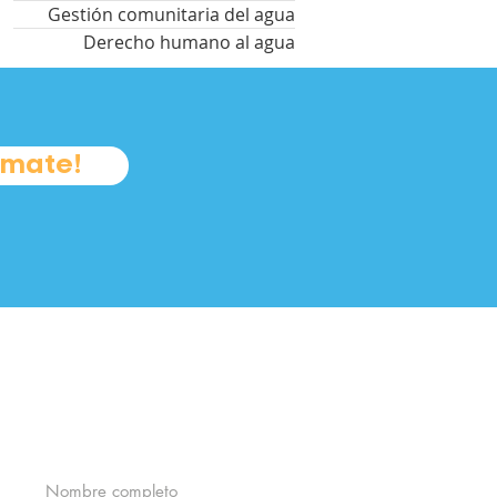
Gestión comunitaria del agua
Derecho humano al agua
úmate!
 nuestro boletín y forma
 comunidad Cántaro Azul