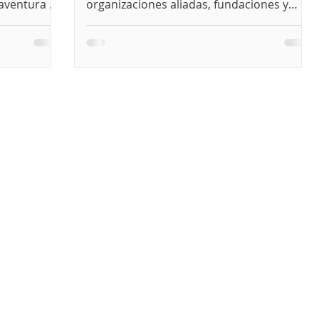
aventura y
organizaciones aliadas, fundaciones y
agua, la
academia para escuchar voces del
territorio y reafirmar una convicción: la
justicia hídrica se construye en colectivo.