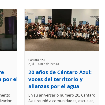
Cántaro Azul
2 jul
4 min de lectura
re
20 años de Cántaro Azul:
 por el
voces del territorio y
alianzas por el agua
omenzó
En su aniversario número 20, Cántaro
ización.
Azul reunió a comunidades, escuelas,