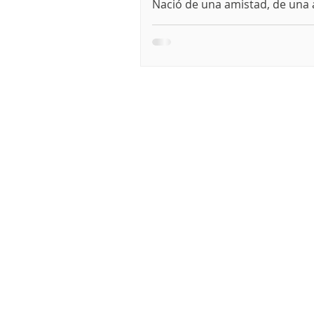
Nació de una amistad, de una 
de muchas preguntas sobre el 
salud y la vida digna.