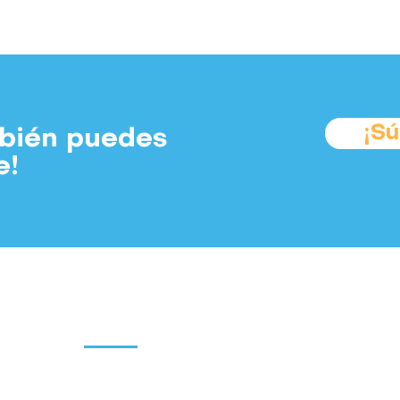
¡S
mbién puedes
e!
Suscríbete a
os
Colabora
parte de la
Involúcrate