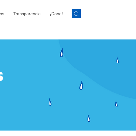
os
Transparencia
¡Dona!
s