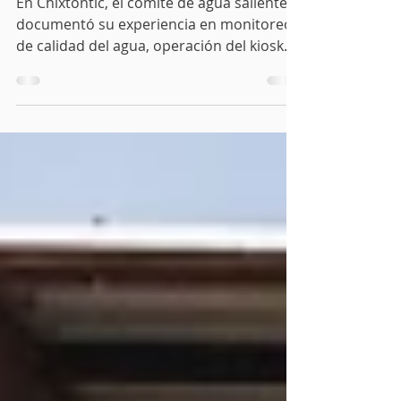
implementación
En Chixtontic, el comité de agua saliente
documentó su experiencia en monitoreo
de calidad del agua, operación del kiosko
de agua segura y distribución comunitaria
de garrafones. La historia muestra que
muchas comunidades rurales de Chiapas
sostienen tareas clave en condiciones
difíciles, y que el acompañamiento de
Cántaro Azul busca fortalecer esos
procesos sin sustituirlos.